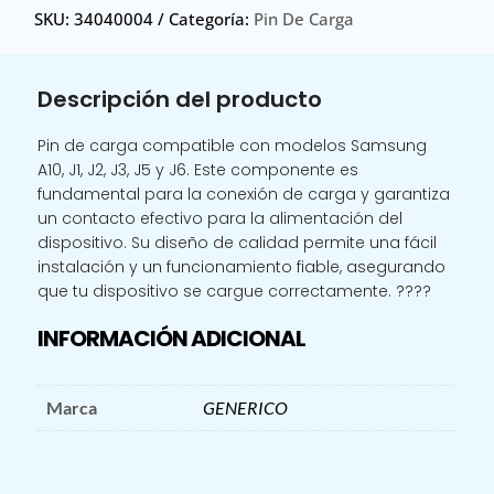
SKU:
34040004
Categoría:
Pin De Carga
A10
J5/
PIN
Descripción del producto
DE
CARGA
Pin de carga compatible con modelos Samsung
SAMSUNG
A10, J1, J2, J3, J5 y J6. Este componente es
A10
fundamental para la conexión de carga y garantiza
J1
un contacto efectivo para la alimentación del
J2
dispositivo. Su diseño de calidad permite una fácil
J3
instalación y un funcionamiento fiable, asegurando
J5
que tu dispositivo se cargue correctamente. ????
J6
cantidad
INFORMACIÓN ADICIONAL
Marca
GENERICO