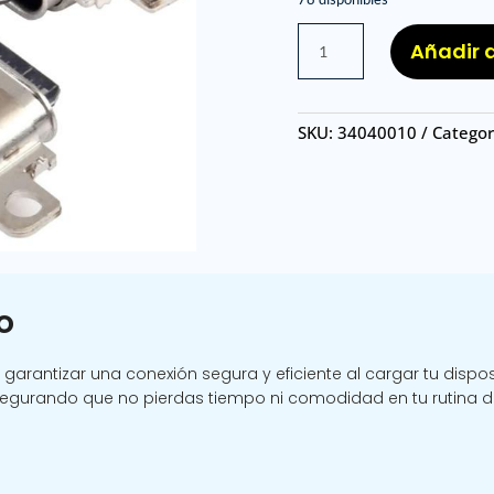
PIN
Añadir a
DE
CARGA
SAM
SKU:
34040010
Categor
A52/
PIN
DE
CARGA
SAMSUNG
A52
cantidad
o
rantizar una conexión segura y eficiente al cargar tu disposi
gurando que no pierdas tiempo ni comodidad en tu rutina diar