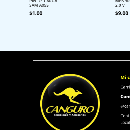
PIN DE CARGA
MENBR
SAM A05S
2.0 V
$
1.00
$
9.00
Mi 
Carri
Con
@ca
Cent
Local