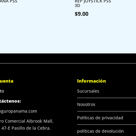
ANA PS5
REP JOYSTICK PS5
3D
$
9.00
cuenta
Información
to
Sucursales
táctenos:
Nosotros
nguropanama.com
Políticas de privacidad
ro Comercial Albrook Mall,
 47-E Pasillo de la Cebra.
políticas de devolución