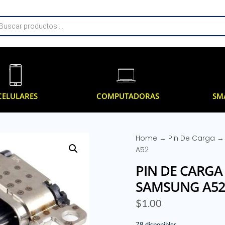
da
os
CELULARES
COMPUTADORAS
SM
Home
→
Pin De Carga
→ 
A52
PIN DE CARGA
SAMSUNG A5
$
1.00
78 disponibles