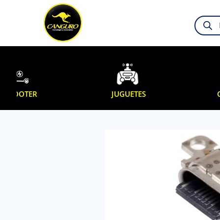
Búsque
de
product
SCOOTER
JUGUETES