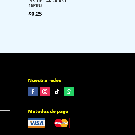
PIN DE CARGA A30
16PINS
$
0.25
Nuestra redes
Métodos de pago