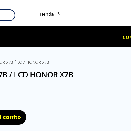
Tienda
CO
R X7B / LCD HONOR X7B
B / LCD HONOR X7B
l carrito