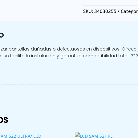
/
LCD
SKU:
34030255
Categor
HONOR
X7B
cantidad
o
zar pantallas dañadas o defectuosas en dispositivos. Ofrece a
iso facilita la instalación y garantiza compatibilidad total. ???
OS