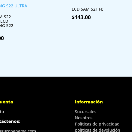
LCD SAM S21 FE
$
143.00
M S22
 LCD
NG S22
00
cuenta
Información
to
Sucursales
Nosotros
táctenos:
Políticas de privacidad
políticas de devolución
nguropanama.com