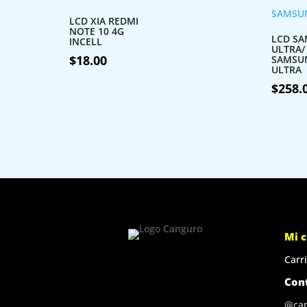
LCD XIA REDMI
NOTE 10 4G
LCD SA
INCELL
ULTRA/
$
18.00
SAMSU
ULTRA
$
258.
Mi 
Carri
Con
@ca