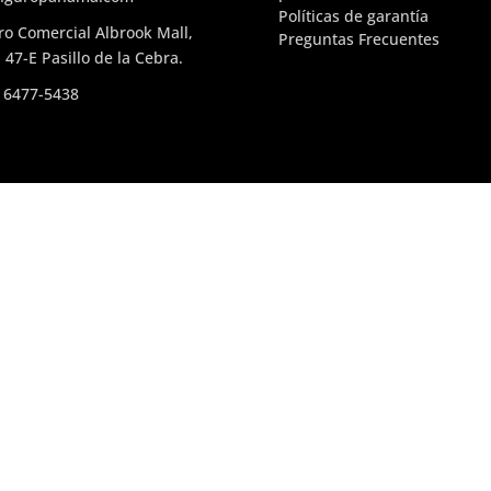
Políticas de garantía
ro Comercial Albrook Mall,
Preguntas Frecuentes
 47-E Pasillo de la Cebra.
 6477-5438