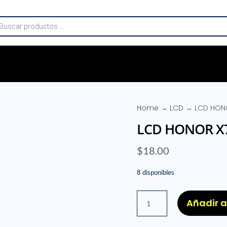
da
os
Home
→
LCD
→ LCD HONO
LCD HONOR X7
$
18.00
8 disponibles
LCD
Añadir a
HONOR
X7B