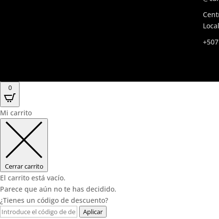
Cent
Local
+507
0
Mi carrito
Cerrar carrito
El carrito está vacío.
Parece que aún no te has decidido.
¿Tienes un código de descuento?
Aplicar