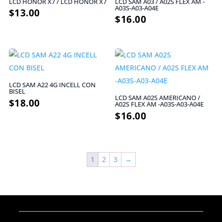
LCD HONOR X7 / LCD HONOR X7
LCD SAM A03 / A02S FLEX AM -
A03S-A03-A04E
$
13.00
$
16.00
LCD SAM A22 4G INCELL CON
BISEL
LCD SAM A02S AMERICANO /
$
18.00
A02S FLEX AM -A03S-A03-A04E
$
16.00
1
2
3
→