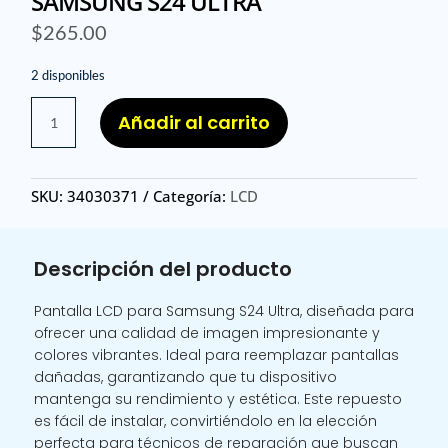
SAMSUNG S24 ULTRA
$
265.00
2 disponibles
LCD
Añadir al carrito
SAM
S24
ULTRA
SKU:
34030371
Categoría:
LCD
/
LCD
SAMSUNG
Descripción del producto
S24
ULTRA
Pantalla LCD para Samsung S24 Ultra, diseñada para
cantidad
ofrecer una calidad de imagen impresionante y
colores vibrantes. Ideal para reemplazar pantallas
dañadas, garantizando que tu dispositivo
mantenga su rendimiento y estética. Este repuesto
es fácil de instalar, convirtiéndolo en la elección
perfecta para técnicos de reparación que buscan