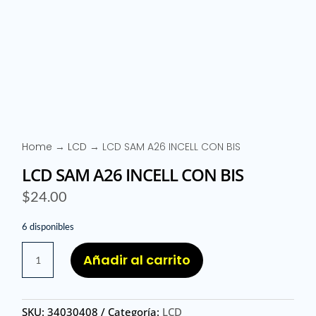
Home
→
LCD
→ LCD SAM A26 INCELL CON BIS
LCD SAM A26 INCELL CON BIS
$
24.00
6 disponibles
LCD
Añadir al carrito
SAM
A26
INCELL
SKU:
34030408
Categoría:
LCD
CON