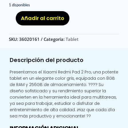
1 disponibles
Añadir al carrito
XIA
RED
PAD2
SKU:
36020161
Categoría:
Tablet
PRO
256
G/
Descripción del producto
XIAOMI
REDMI
Presentamos el Xiaomi Redmi Pad 2 Pro, una potente
PAD
tablet en un elegante color gris, equipada con 8GB
2
de RAM y 256GB de almacenamiento. ???? Su
Pro
diseño sofisticado y su rendimiento superior la
EU
convierten en la herramienta ideal para multitareas,
8GB
ya sea para trabajar, estudiar o disfrutar de
256GB
entretenimiento de alta calidad. ¡Haz que cada día
GRIS
sea más productivo y emocionante! ??
WIFI
cantidad