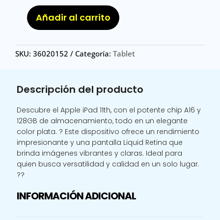
Añadir al carrito
IPAD
11TH
128
SKU:
36020152
Categoría:
Tablet
S
/
APPLE
Descripción del producto
IPAD
11TH
Descubre el Apple iPad 11th, con el potente chip A16 y
A16
128GB de almacenamiento, todo en un elegante
CHIP
color plata. ? Este dispositivo ofrece un rendimiento
WITH
impresionante y una pantalla Liquid Retina que
WIFI
brinda imágenes vibrantes y claras. Ideal para
128
quien busca versatilidad y calidad en un solo lugar.
SILVER
??
cantidad
INFORMACIÓN ADICIONAL