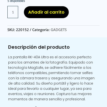
5 disponibles
MG
Añadir al carrito
MIRROR
RK
40A
SKU:
220152
Categoría:
GADGETS
ULTRA
/
RK-
Descripción del producto
40A
ULT
La pantalla RK-40A Ultra es el accesorio perfecto
PANTALLA
para los amantes de la fotografía. Equipado con
CON
tecnología MagSafe, se adhiere fácilmente a los
MAGSAFE
teléfonos compatibles, permitiendo tomar selfies
PARA
con la cámara trasera y asegurando una imagen
SELFIE
de alta calidad. Su diseño portátil y ligero lo hace
CON
ideal para llevarlo a cualquier lugar, ya sea para
CAMARA
eventos, viajes o reuniones. Captura tus mejores
TRASERA
momentos de manera sencilla y profesional.
COMPATIBLE