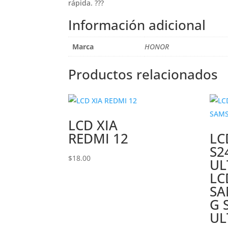
rápida. ???
Información adicional
Marca
HONOR
Productos relacionados
LCD XIA
REDMI 12
LC
S2
$
18.00
UL
LC
S
G 
UL