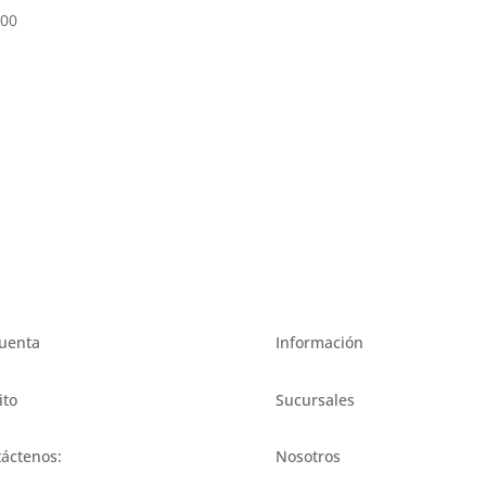
.00
uenta
Información
ito
Sucursales
áctenos:
Nosotros