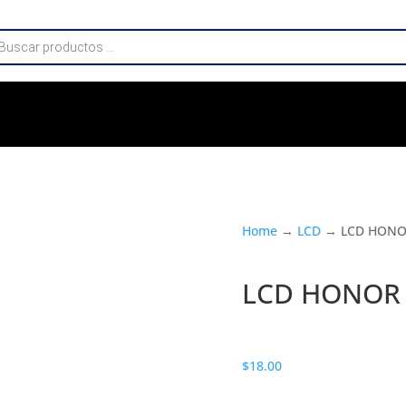
da
os
Home
→
LCD
→ LCD HONO
LCD HONOR
$
18.00