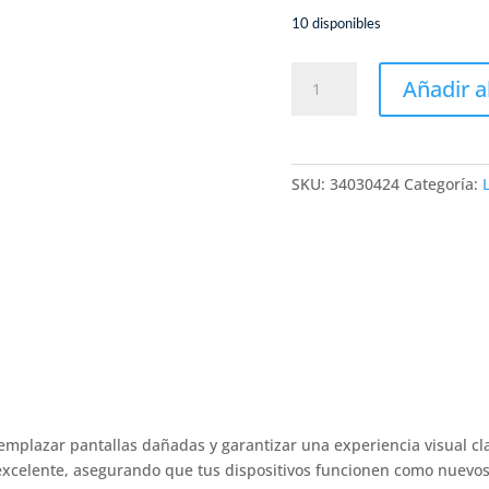
10 disponibles
LCD
Añadir a
HONOR
X7C
cantidad
SKU:
34030424
Categoría:
mplazar pantallas dañadas y garantizar una experiencia visual clar
excelente, asegurando que tus dispositivos funcionen como nuevos.