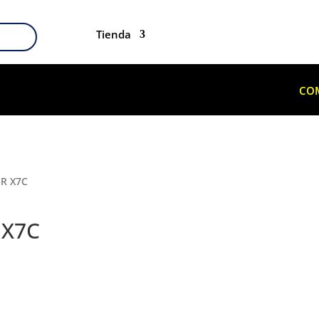
Tienda
CO
R X7C
 X7C