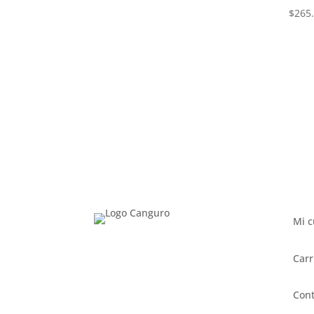
$
265
Mi c
Carr
Cont