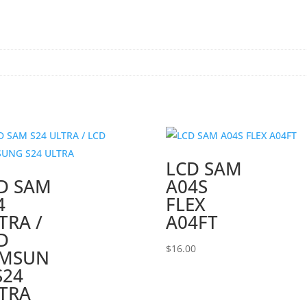
LCD SAM
D SAM
A04S
4
FLEX
TRA /
A04FT
D
$
16.00
AMSUN
S24
TRA