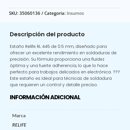
445
0.5MM/
SKU:
35060136
Categoría:
Insumos
ESTAÑO
RELIFE
RL
Descripción del producto
445
0.5MM
Estaño Relife RL 445 de 0.5 mm, diseñado para
cantidad
ofrecer un excelente rendimiento en soldaduras de
precisión. Su fórmula proporciona una fluidez
óptima y una fuerte adherencia, lo que lo hace
perfecto para trabajos delicados en electrónica. ???
Este estaño es ideal para técnicas de soldadura
que requieren un control y detalle preciso.
INFORMACIÓN ADICIONAL
Marca
RELIFE