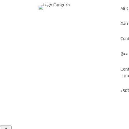
Mi c
Carr
Cont
@ca
Cent
Loca
+507