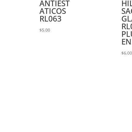
ANTIEST
HI
ATICOS
SA
RL063
GL
RL
$
5.00
PL
EN
$
6.0