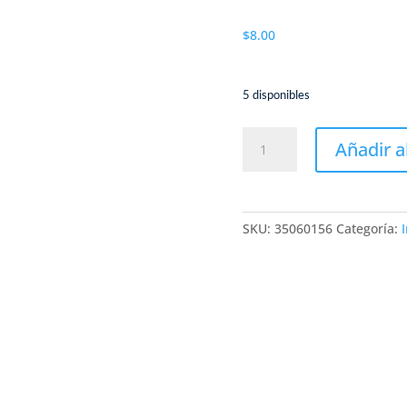
$
8.00
5 disponibles
PASTA
Añadir a
CON
HW31
0.2ML
/
SKU:
35060156
Categoría:
PASTA
CONDUCTORA
DE
PLATA
RELIFE
HW31
0.2ML
cantidad