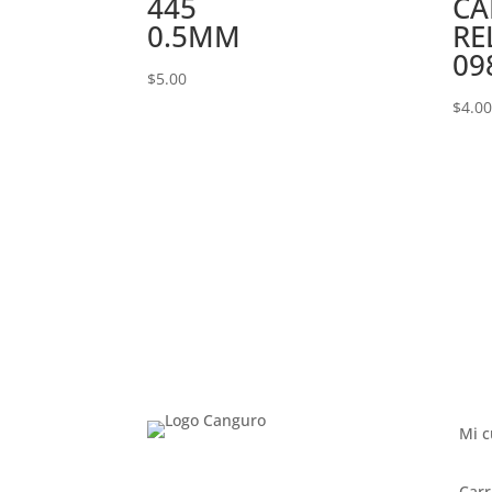
445
CA
0.5MM
RE
09
$
5.00
$
4.0
Mi c
Carr