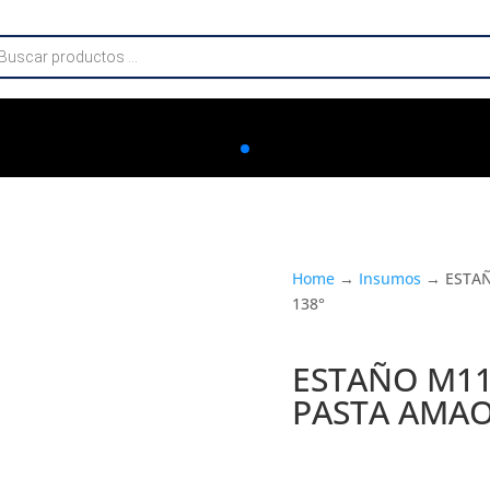
da
os
Home
→
Insumos
→ ESTAÑ
138°
ESTAÑO M11
PASTA AMAO