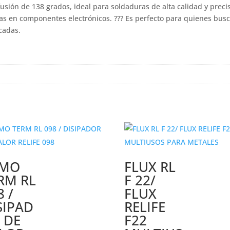
sión de 138 grados, ideal para soldaduras de alta calidad y preci
as en componentes electrónicos. ??? Es perfecto para quienes bus
cadas.
LMO
FLUX RL
RM RL
F 22/
8 /
FLUX
SIPAD
RELIFE
 DE
F22