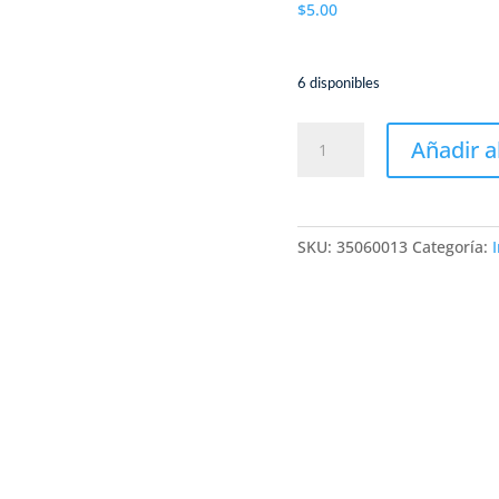
$
5.00
6 disponibles
ESTAÑO
Añadir a
M11
138°/ESTANO
EN
PASTA
SKU:
35060013
Categoría:
AMAOE
M11
138°
cantidad