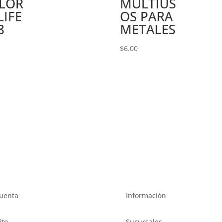
LOR
MULTIUS
LIFE
OS PARA
8
METALES
0
$
6.00
uenta
Información
ito
Sucursales