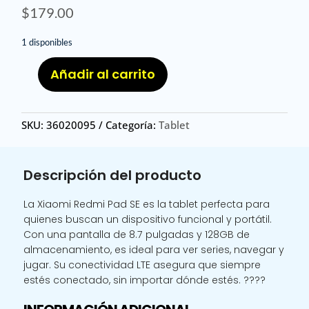
$
179.00
1 disponibles
Añadir al carrito
XIA
RED
PAD
SKU:
36020095
Categoría:
Tablet
SE
LTE
4
Descripción del producto
128
G/
La Xiaomi Redmi Pad SE es la tablet perfecta para
XIAOMI
quienes buscan un dispositivo funcional y portátil.
REDMI
Con una pantalla de 8.7 pulgadas y 128GB de
PAD
almacenamiento, es ideal para ver series, navegar y
SE
jugar. Su conectividad LTE asegura que siempre
8.7
estés conectado, sin importar dónde estés. ????
LTE
4G