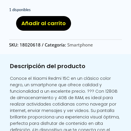
1 disponibles
Añadir al carrito
XIA
RED
15C
SKU:
18020618
Categoría:
Smartphone
4
128
N/
Descripción del producto
XIAOMI
REDMI
Conoce el Xiaomi Redmi 15C en un clásico color
15C
negro, un smartphone que ofrece calidad y
EU
funcionalidad a un excelente precio. ??? Con 128GB
4GB
de almacenamiento y 4GB de RAM, es ideal para
128GB
realizar actividades cotidianas como navegar por
NEGRO
internet, enviar mensajes y ver videos. Su pantalla
cantidad
brillante proporciona una experiencia visual óptima,
perfecta para disfrutar de contenido en alta
definición. ¡Un dispositivo que te conecta con el