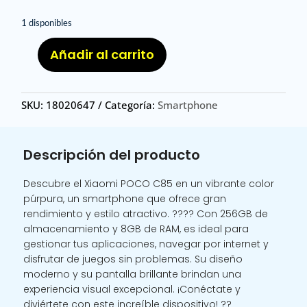
1 disponibles
Añadir al carrito
XIA
POC
C85
SKU:
18020647
Categoría:
Smartphone
8
256
P/
Descripción del producto
XIAOMI
POCO
Descubre el Xiaomi POCO C85 en un vibrante color
C85
púrpura, un smartphone que ofrece gran
8
rendimiento y estilo atractivo. ???? Con 256GB de
256GB
almacenamiento y 8GB de RAM, es ideal para
PURPURA
gestionar tus aplicaciones, navegar por internet y
cantidad
disfrutar de juegos sin problemas. Su diseño
moderno y su pantalla brillante brindan una
experiencia visual excepcional. ¡Conéctate y
diviértete con este increíble dispositivo! ??