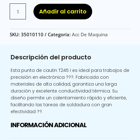
PUNTA
Añadir al carrito
CAUT
T245
I
SKU:
35010110
Categoría:
Acc De Maquina
/
PUNTA
DE
Descripción del producto
CAUTIN
T245
Esta punta de cautin T245 I es ideal para trabajos de
I
precisión en electrónica ???. Fabricada con
cantidad
materiales de alta calidad, garantiza una larga
duración y excelente conductividad térmica. Su
diseño permite un calentamiento rápido y eficiente,
facilitando las tareas de soldadura con gran
efectividad ??.
INFORMACIÓN ADICIONAL