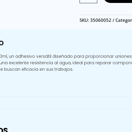
0002
/
PEGA
SKU:
35060052
Categor
NEGRA
RELIFE
CP
o
000
50ML
0ml, un adhesivo versátil diseñado para proporcionar uniones 
cantidad
 una excelente resistencia al agua, ideal para reparar compon
e buscan eficacia en sus trabajos.
OS