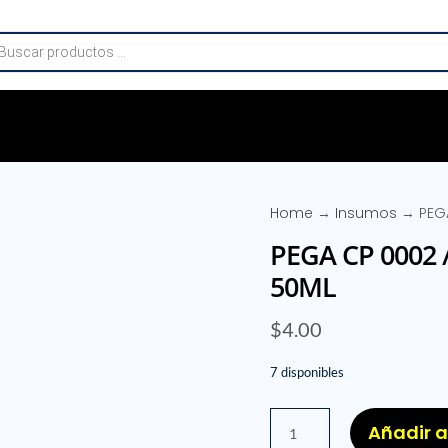
da
os
Home
→
Insumos
→ PEGA
PEGA CP 0002 
50ML
$
4.00
7 disponibles
PEGA
Añadir a
CP