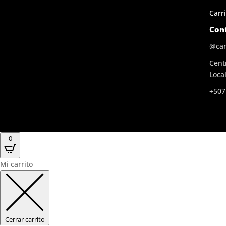
Carri
Con
@ca
Cent
Local
+507
0
Mi carrito
Cerrar carrito