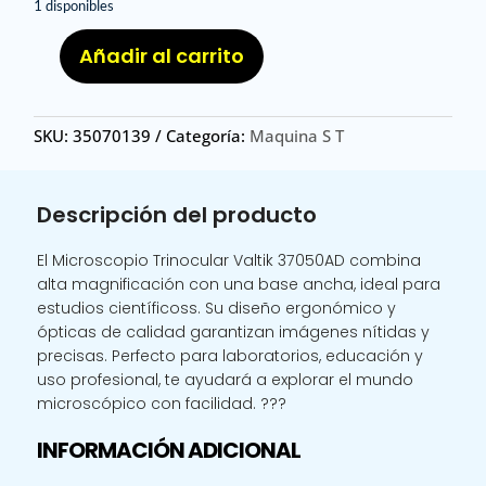
1 disponibles
Añadir al carrito
MICROSCOPIO
37050AD
/
SKU:
35070139
Categoría:
Maquina S T
MICROSCOPIO
TRINOCULAR
VALTIK
Descripción del producto
37050AD
BASE
El Microscopio Trinocular Valtik 37050AD combina
ANCHA
alta magnificación con una base ancha, ideal para
cantidad
estudios científicoss. Su diseño ergonómico y
ópticas de calidad garantizan imágenes nítidas y
precisas. Perfecto para laboratorios, educación y
uso profesional, te ayudará a explorar el mundo
microscópico con facilidad. ???
INFORMACIÓN ADICIONAL