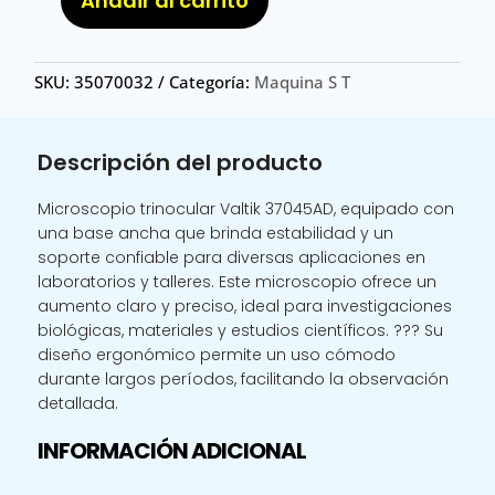
Añadir al carrito
MICROSCOPIO
37045AD/MICROSCOPIO
TRINOCULAR
SKU:
35070032
Categoría:
Maquina S T
VALTIK
37045AD
BASE
Descripción del producto
ANCHA
cantidad
Microscopio trinocular Valtik 37045AD, equipado con
una base ancha que brinda estabilidad y un
soporte confiable para diversas aplicaciones en
laboratorios y talleres. Este microscopio ofrece un
aumento claro y preciso, ideal para investigaciones
biológicas, materiales y estudios científicos. ??? Su
diseño ergonómico permite un uso cómodo
durante largos períodos, facilitando la observación
detallada.
INFORMACIÓN ADICIONAL