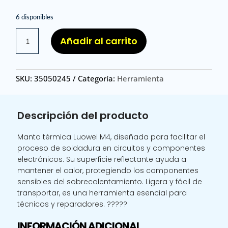
6 disponibles
MANTA
Añadir al carrito
TERMICA
LW
M4
SKU:
35050245
Categoría:
Herramienta
/
MANTA
TERMICA
Descripción del producto
LUOWEI
M4
Manta térmica Luowei M4, diseñada para facilitar el
cantidad
proceso de soldadura en circuitos y componentes
electrónicos. Su superficie reflectante ayuda a
mantener el calor, protegiendo los componentes
sensibles del sobrecalentamiento. Ligera y fácil de
transportar, es una herramienta esencial para
técnicos y reparadores. ?????
INFORMACIÓN ADICIONAL