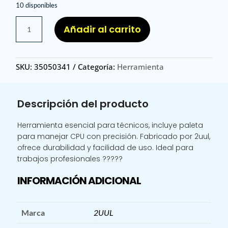
10 disponibles
KIT
Añadir al carrito
CPU
2UUL
DA12
SKU:
35050341
Categoría:
Herramienta
/
KIT
DE
Descripción del producto
PALETA
PARA
Herramienta esencial para técnicos, incluye paleta
CPU
para manejar CPU con precisión. Fabricado por 2uul,
DA12
ofrece durabilidad y facilidad de uso. Ideal para
cantidad
trabajos profesionales ?????
INFORMACIÓN ADICIONAL
Marca
2UUL