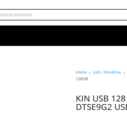
da
os
Home
→
Usb / Pendrive
→ 
128GB
KIN USB 128
DTSE9G2 US