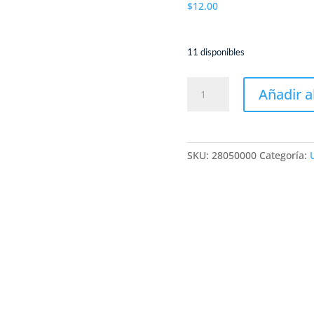
$
12.00
11 disponibles
KIN
Añadir a
USB
128
3.0/
KINSTON
SKU:
28050000
Categoría:
DTSE9G2
USB
128GB
cantidad