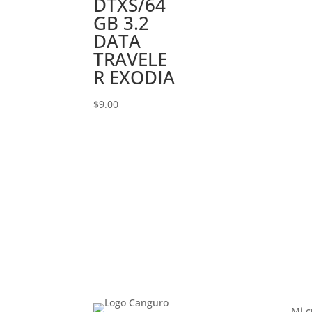
DTXS/64
GB 3.2
DATA
TRAVELE
R EXODIA
$
9.00
Mi c