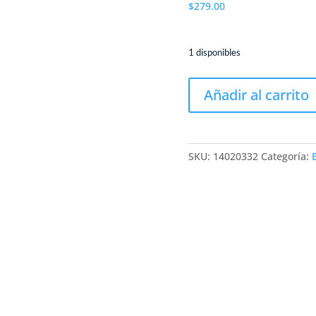
$
279.00
1 disponibles
JBL
Añadir al carrito
PARTYBOX
130/
JBL
PARTYBOX
SKU:
14020332
Categoría:
130
NEGRO
cantidad