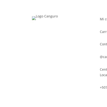
Mi c
Carr
Cont
@ca
Cent
Loca
+507