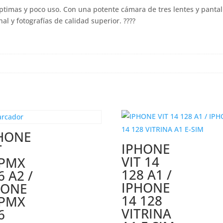
CON
timas y poco uso. Con una potente cámara de tres lentes y pantal
CHIP
l y fotografías de calidad superior. ????
cantidad
HONE
IPHONE
T
VIT 14
PMX
128 A1 /
6 A2 /
IPHONE
HONE
14 128
PMX
VITRINA
6