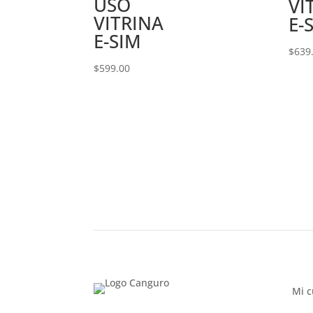
USO
VI
VITRINA
E-
E-SIM
$
639
$
599.00
Mi c