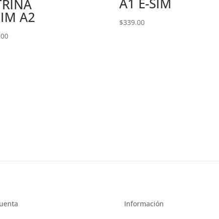
A1 E-SIM
TRINA
SIM A2
$
339.00
.00
uenta
Información