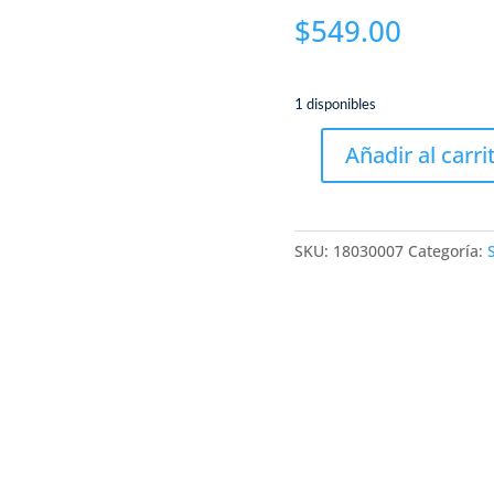
$
549.00
1 disponibles
Añadir al carri
IPHONE
VIT
14PMX
128
SKU:
18030007
Categoría:
A2
/
IPHONE
14
PRO
MAX
128
VITRINA
A2