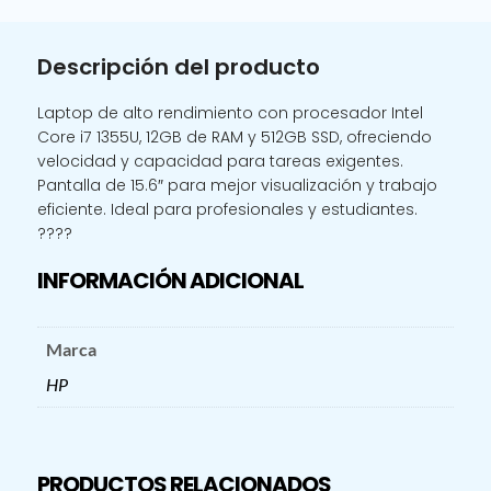
HP
15
Descripción del producto
T
FD00015.6
Laptop de alto rendimiento con procesador Intel
CORE
Core i7 1355U, 12GB de RAM y 512GB SSD, ofreciendo
I7
velocidad y capacidad para tareas exigentes.
1355U
Pantalla de 15.6″ para mejor visualización y trabajo
12GB
eficiente. Ideal para profesionales y estudiantes.
512GB
????
SSD
W11H64
INFORMACIÓN ADICIONAL
cantidad
Marca
HP
PRODUCTOS RELACIONADOS