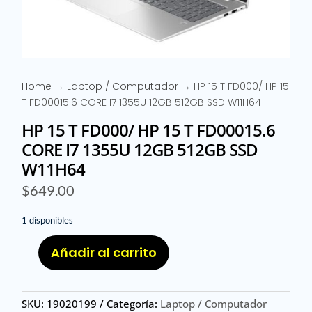
Home
→
Laptop / Computador
→ HP 15 T FD000/ HP 15
T FD00015.6 CORE I7 1355U 12GB 512GB SSD W11H64
HP 15 T FD000/ HP 15 T FD00015.6
CORE I7 1355U 12GB 512GB SSD
W11H64
$
649.00
1 disponibles
Añadir al carrito
HP
15
T
SKU:
19020199
Categoría:
Laptop / Computador
FD000/