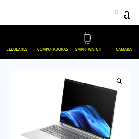
CELULARES
COMPUTADORAS
SMARTWATCH
CÁMARA