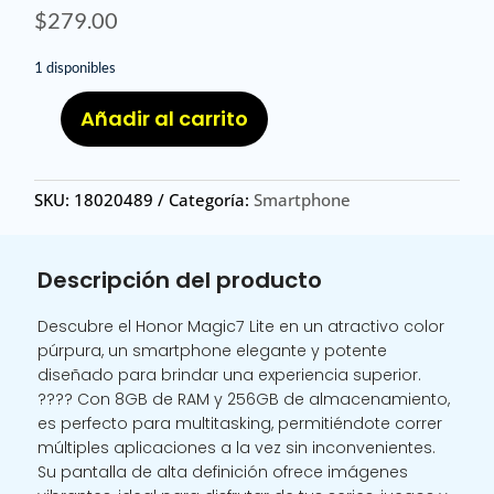
$
279.00
1 disponibles
Añadir al carrito
HONOR
MAG7
LITE
SKU:
18020489
Categoría:
Smartphone
8
256
P
Descripción del producto
/
HONOR
Descubre el Honor Magic7 Lite en un atractivo color
MAGIC7
púrpura, un smartphone elegante y potente
LITE
diseñado para brindar una experiencia superior.
8GB+256GB
???? Con 8GB de RAM y 256GB de almacenamiento,
PURPURA
es perfecto para multitasking, permitiéndote correr
cantidad
múltiples aplicaciones a la vez sin inconvenientes.
Su pantalla de alta definición ofrece imágenes