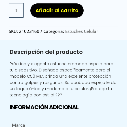
EST
Añadir al carrito
C50
M17
IPH
SKU:
21023160
Categoría:
Estuches Celular
16
/
ESTUCHE
Descripción del producto
C50
M17
Práctico y elegante estuche cromado espejo para
CROMADO
tu dispositivo. Diseñado específicamente para el
ESPEJO
modelo C50 M17, brinda una excelente protección
cantidad
contra golpes y rasguños. Su acabado espejo le da
un toque único y moderno a tu celular. ¡Protege tu
tecnología con estilo! ???
INFORMACIÓN ADICIONAL
Marca