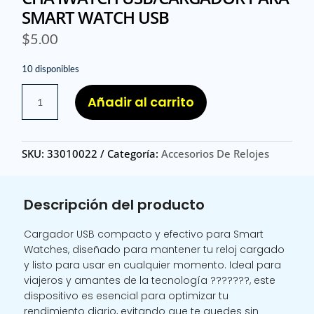
SMART WATCH USB
$
5.00
10 disponibles
CHA
Añadir al carrito
IWATCH
USB/CARGADOR
PARA
SKU:
33010022
Categoría:
Accesorios De Relojes
SMART
WATCH
USB
Descripción del producto
cantidad
Cargador USB compacto y efectivo para Smart
Watches, diseñado para mantener tu reloj cargado
y listo para usar en cualquier momento. Ideal para
viajeros y amantes de la tecnología ???????, este
dispositivo es esencial para optimizar tu
rendimiento diario, evitando que te quedes sin