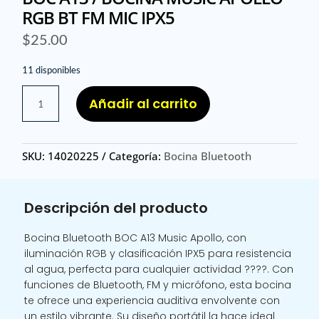
RGB BT FM MIC IPX5
$
25.00
11 disponibles
BOC
Añadir al carrito
A13
/
BOCINA
SKU:
14020225
Categoría:
Bocina Bluetooth
MUSIC
APOLLO
RGB
Descripción del producto
BT
FM
Bocina Bluetooth BOC A13 Music Apollo, con
MIC
iluminación RGB y clasificación IPX5 para resistencia
IPX5
al agua, perfecta para cualquier actividad ????. Con
cantidad
funciones de Bluetooth, FM y micrófono, esta bocina
te ofrece una experiencia auditiva envolvente con
un estilo vibrante. Su diseño portátil la hace ideal