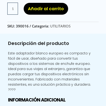
ADAPTADOR
Añadir al carrito
BLANCO
/
ADAPTADOR
SKU:
390016
Categoría:
UTILITARIOS
BLANCO
EUROPEO
cantidad
Descripción del producto
Este adaptador blanco europeo es compacto y
fácil de usar, diseñado para convertir tus
dispositivos a los sistemas de enchufe europeo.
Ideal para sus viajes al extranjero, garantiza que
puedas cargar tus dispositivos electrónicos sin
inconvenientes. Fabricado con materiales
resistentes, es una solución práctica y duradera.
????
INFORMACIÓN ADICIONAL