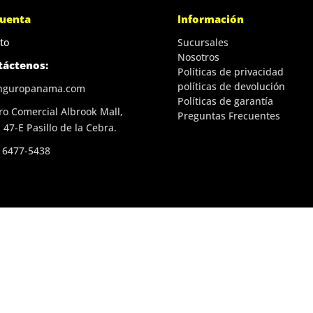
cuenta
Información
to
Sucursales
Nosotros
táctenos:
Políticas de privacidad
políticas de devolución
nguropanama.com
Políticas de garantía
ro Comercial Albrook Mall,
Preguntas Frecuentes
 47-E Pasillo de la Cebra.
 6477-5438