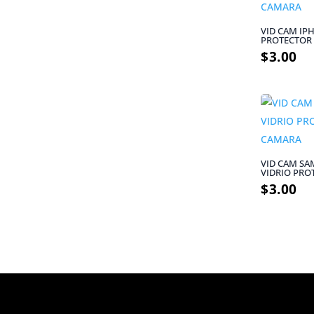
VID CAM IPH
PROTECTOR
$
3.00
VID CAM SAM
VIDRIO PRO
$
3.00